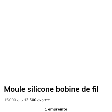
Moule silicone bobine de fil
Le
Le
15.000
د.ت
13.500
د.ت
TTC
prix
prix
1 empreinte
initial
actuel