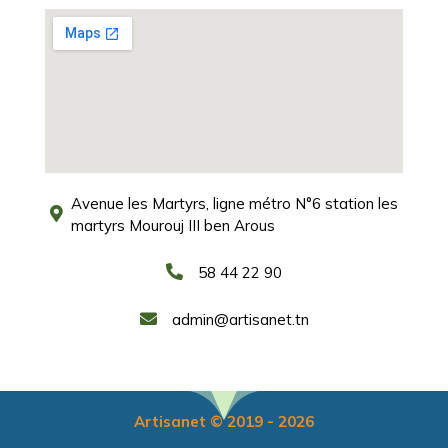
Avenue les Martyrs, ligne métro N°6 station les
martyrs Mourouj III ben Arous
58 44 22 90
admin@artisanet.tn
Artisanet © 2019 - 2026