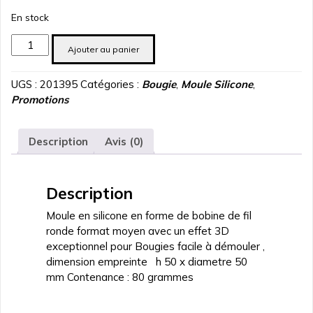
était :
est :
En stock
د.ت 13.500.
د.ت 15.000.
quantité
Ajouter au panier
de
Moule
UGS :
201395
Catégories :
Bougie
,
Moule Silicone
,
silicone
Promotions
bobine
de
fil
Description
Avis (0)
Description
Moule en silicone en forme de bobine de fil
ronde format moyen avec un effet 3D
exceptionnel pour Bougies facile à démouler ,
dimension empreinte h 50 x diametre 50
mm Contenance : 80 grammes