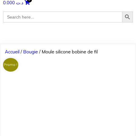
0.000
د.ت
Search Butto
Search
for:
Accueil
/
Bougie
/ Moule silicone bobine de fil
Promo !