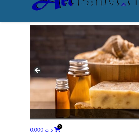
0.000
د.ت