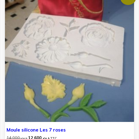
Moule silicone Les 7 roses
Le
Le
14.000
د.ت
12.600
د.ت
TTC