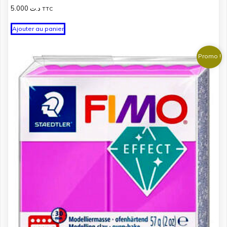
5.000
د.ت
TTC
Ajouter au panier
Promo !