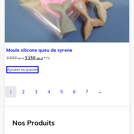
Moule silicone queu de syrene
Le
Le
3.500
د.ت
3.150
د.ت
TTC
prix
prix
initial
actuel
Ajouter au panier
était :
est :
د.ت 3.150.
د.ت 3.500.
1
2
3
4
5
6
7
→
Nos Produits