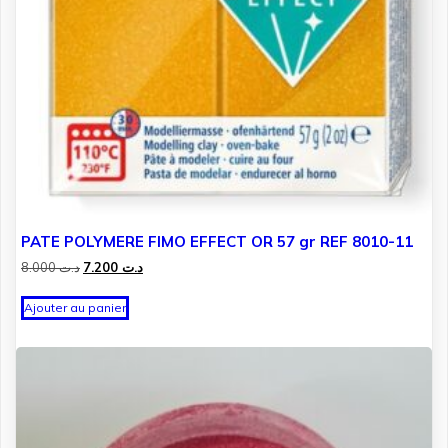
PATE POLYMERE FIMO EFFECT OR 57 gr REF 8010-11
Le
Le
8.000
د.ت
7.200
د.ت
prix
prix
initial
actuel
Ajouter au panier
était :
est :
د.ت 7.200.
د.ت 8.000.