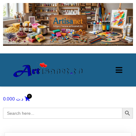
0.000
د.ت
Search Butto
Search
for: