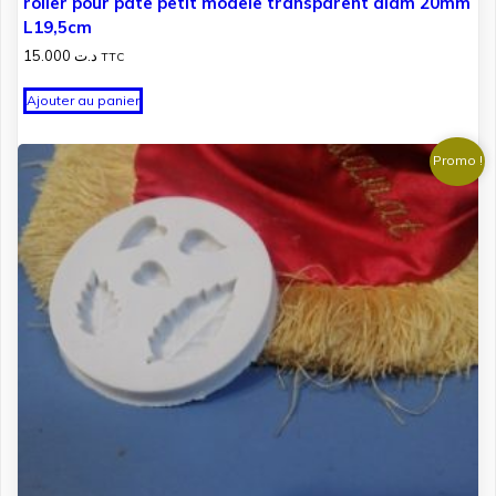
roller pour pate petit modele transparent diam 20mm
L19,5cm
15.000
د.ت
TTC
Ajouter au panier
Promo !