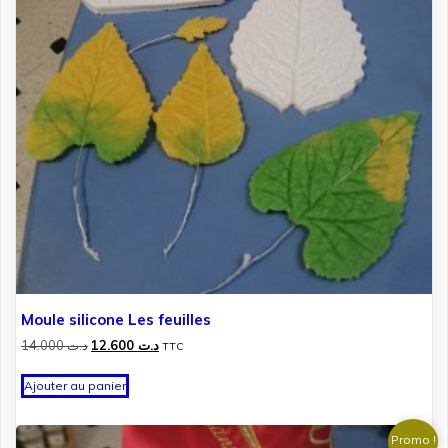
Moule silicone Les feuilles
Le
Le
14.000
د.ت
12.600
د.ت
TTC
prix
prix
initial
actuel
Ajouter au panier
était :
est :
د.ت 12.600.
د.ت 14.000.
Promo !