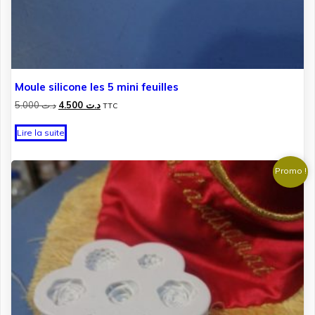
Moule silicone les 5 mini feuilles
Le
Le
5.000
د.ت
4.500
د.ت
TTC
prix
prix
initial
actuel
Lire la suite
était :
est :
د.ت 4.500.
د.ت 5.000.
Promo !