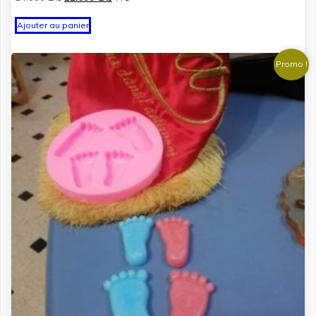
prix
prix
initial
actuel
Ajouter au panier
était :
est :
د.ت 12.600.
د.ت 14.000.
Promo !