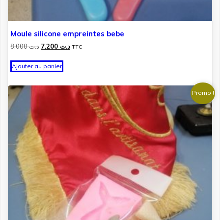
Moule silicone empreintes bebe
Le
Le
8.000
د.ت
7.200
د.ت
TTC
prix
prix
initial
actuel
Ajouter au panier
était :
est :
د.ت 7.200.
د.ت 8.000.
Promo !