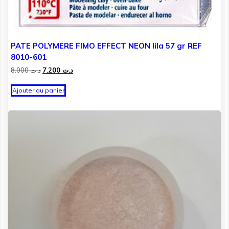
PATE POLYMERE FIMO EFFECT NEON lila 57 gr REF
8010-601
Le
Le
8.000
د.ت
7.200
د.ت
prix
prix
initial
actuel
Ajouter au panier
était :
est :
د.ت 7.200.
د.ت 8.000.