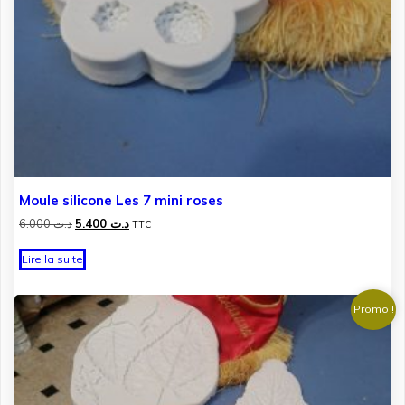
Moule silicone Les 7 mini roses
Le
Le
6.000
د.ت
5.400
د.ت
TTC
prix
prix
initial
actuel
Lire la suite
était :
est :
د.ت 5.400.
د.ت 6.000.
Promo !