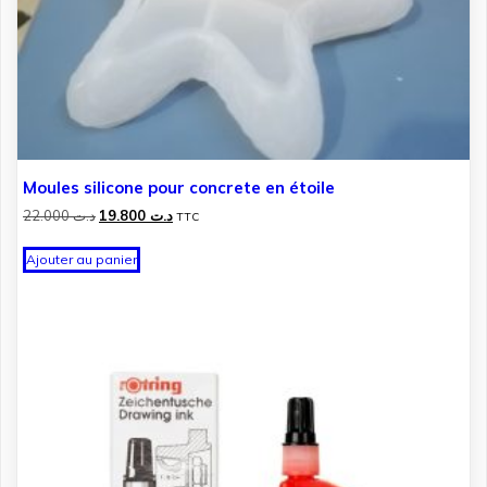
Moules silicone pour concrete en étoile
Le
Le
22.000
د.ت
19.800
د.ت
TTC
prix
prix
initial
actuel
Ajouter au panier
était :
est :
د.ت 19.800.
د.ت 22.000.