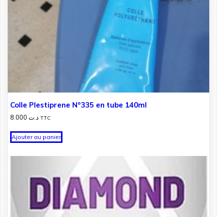
Colle Plestiprene N°335 en tube 140ml
8.000
د.ت
TTC
Ajouter au panier