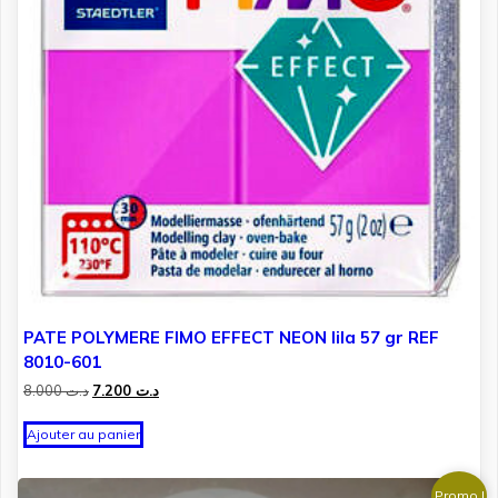
PATE POLYMERE FIMO EFFECT NEON lila 57 gr REF
8010-601
Le
Le
8.000
د.ت
7.200
د.ت
prix
prix
initial
actuel
Ajouter au panier
était :
est :
د.ت 7.200.
د.ت 8.000.
Promo !