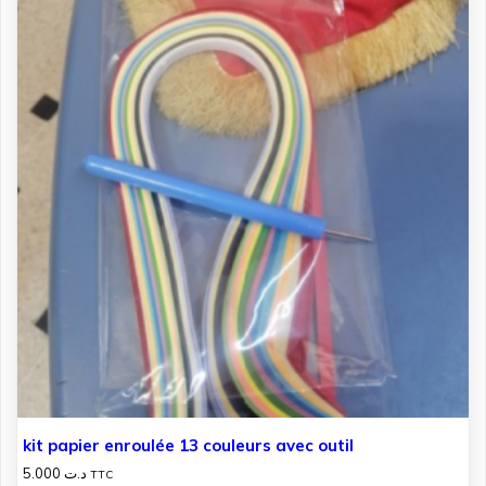
kit papier enroulée 13 couleurs avec outil
5.000
د.ت
TTC