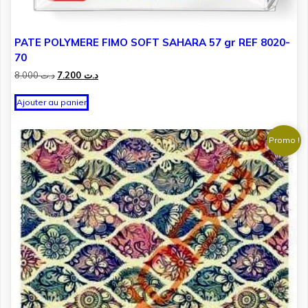
PATE POLYMERE FIMO SOFT SAHARA 57 gr REF 8020-
70
Le
Le
8.000
د.ت
7.200
د.ت
prix
prix
initial
actuel
Ajouter au panier
était :
est :
د.ت 7.200.
د.ت 8.000.
Promo !