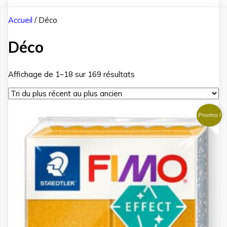
Accueil
/ Déco
Déco
Trié
Affichage de 1–18 sur 169 résultats
du
plus
récent
Promo !
au
plus
ancien