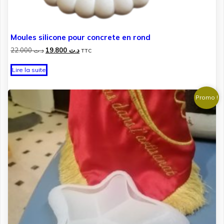
Moules silicone pour concrete en rond
Le
Le
22.000
د.ت
19.800
د.ت
TTC
prix
prix
initial
actuel
Lire la suite
était :
est :
د.ت 19.800.
د.ت 22.000.
Promo !