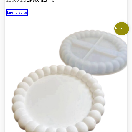
Le
Le
22.000
د.ت
19.800
د.ت
TTC
prix
prix
initial
actuel
Lire la suite
était :
est :
د.ت 19.800.
د.ت 22.000.
Promo !