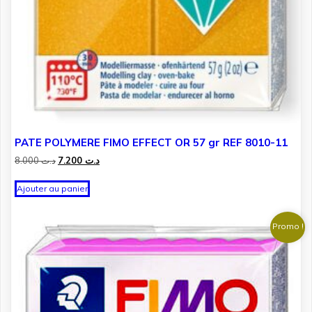
PATE POLYMERE FIMO EFFECT OR 57 gr REF 8010-11
Le
Le
8.000
د.ت
7.200
د.ت
prix
prix
initial
actuel
Ajouter au panier
était :
est :
د.ت 7.200.
د.ت 8.000.
Promo !