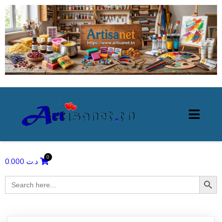
0.000
د.ت
Search Butto
Search
for: