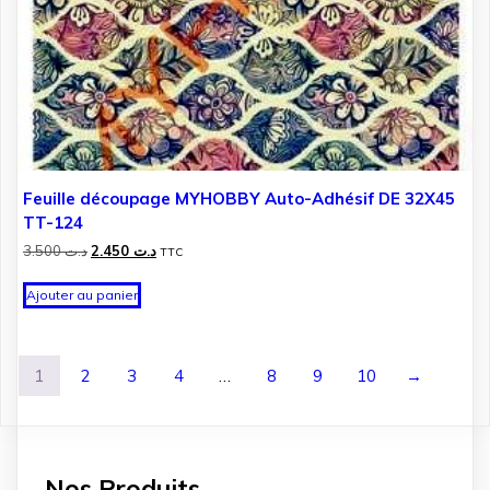
Feuille découpage MYHOBBY Auto-Adhésif DE 32X45
TT-124
Le
Le
3.500
د.ت
2.450
د.ت
TTC
prix
prix
initial
actuel
Ajouter au panier
était :
est :
د.ت 2.450.
د.ت 3.500.
1
2
3
4
…
8
9
10
→
Nos Produits