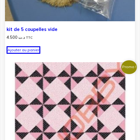
kit de 5 coupelles vide
4.500
د.ت
TTC
Ajouter au panier
Promo !