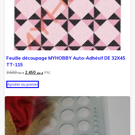
Feuille découpage MYHOBBY Auto-Adhésif DE 32X45
TT-115
Le
Le
3.500
د.ت
2.450
د.ت
TTC
prix
prix
initial
actuel
Ajouter au panier
était :
est :
د.ت 2.450.
د.ت 3.500.