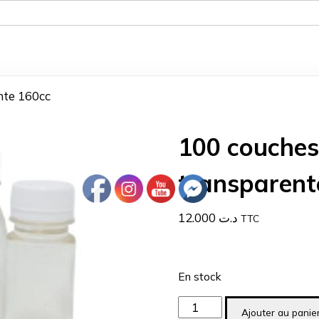
nte 160cc
100 couches 
transparent
12.000
د.ت
TTC
En stock
quantité
Ajouter au panie