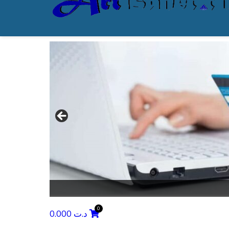
0.000
د.ت