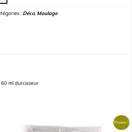
tégories :
Déco
,
Moulage
e 60 ml durcisseur
Promo !