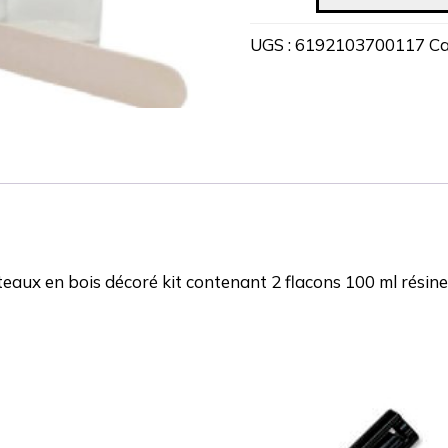
de
100
UGS :
6192103700117
Ca
couches
de
vernis
résine
transparente
160cc
teaux en bois décoré kit contenant 2 flacons 100 ml résin