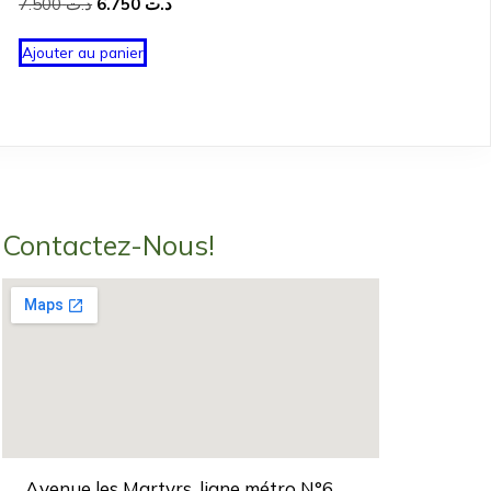
Le
Le
7.500
د.ت
6.750
د.ت
prix
prix
initial
actuel
Ajouter au panier
était :
est :
د.ت 6.750.
د.ت 7.500.
Contactez-Nous!
Avenue les Martyrs, ligne métro N°6