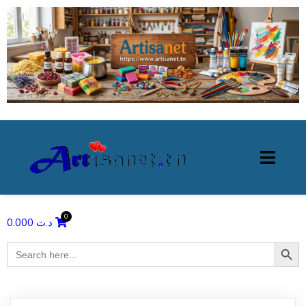
0.000
د.ت
Search Butto
Search
for: