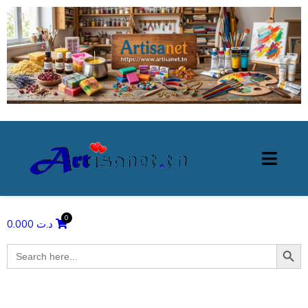
0.000
د.ت
Search Butto
Search
for: