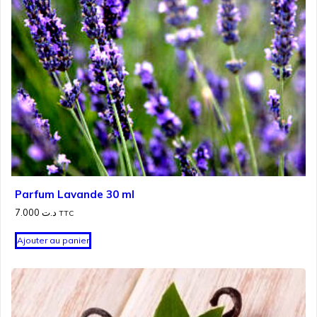
Parfum Lavande 30 ml
7.000
د.ت
TTC
Ajouter au panier