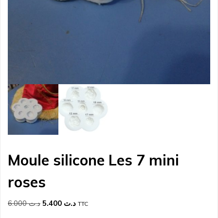
Moule silicone Les 7 mini
roses
Le
Le
6.000
د.ت
5.400
د.ت
TTC
prix
prix