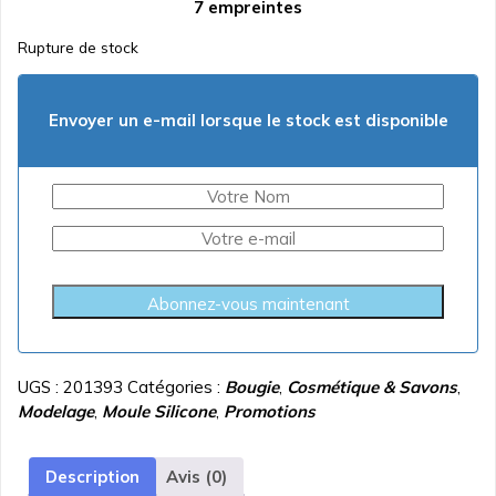
7 empreintes
initial
actuel
était :
est :
Rupture de stock
د.ت 5.400.
د.ت 6.000.
Envoyer un e-mail lorsque le stock est disponible
Abonnez-vous maintenant
UGS :
201393
Catégories :
Bougie
,
Cosmétique & Savons
,
Modelage
,
Moule Silicone
,
Promotions
Description
Avis (0)