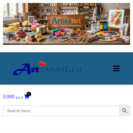
0.000
د.ت
Search Butto
Search
for: