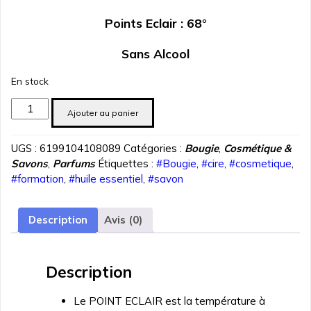
Points Eclair : 68°
Sans Alcool
En stock
quantité
Ajouter au panier
de
parfum
UGS :
6199104108089
Catégories :
Bougie
,
Cosmétique &
lemon
Savons
,
Parfums
Étiquettes :
#Bougie
,
#cire
,
#cosmetique
,
30
#formation
,
#huile essentiel
,
#savon
ml
Description
Avis (0)
Description
Le POINT ECLAIR est la température à