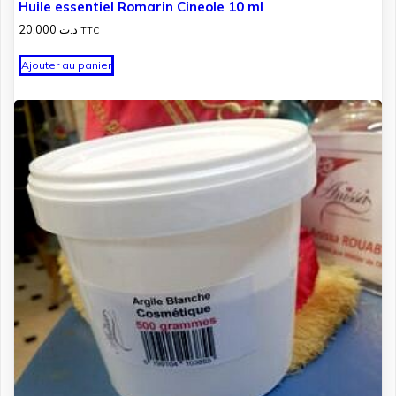
Huile essentiel Romarin Cineole 10 ml
20.000
د.ت
TTC
Ajouter au panier