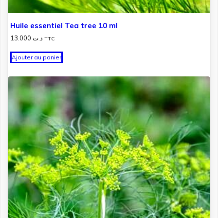
Huile essentiel Tea tree 10 ml
13.000
د.ت
TTC
Ajouter au panier