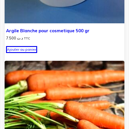
Argile Blanche pour cosmetique 500 gr
7.500
د.ت
TTC
Ajouter au panier