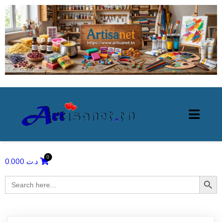
0.000
د.ت
Search Butto
Search
for: