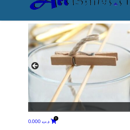
0.000
د.ت