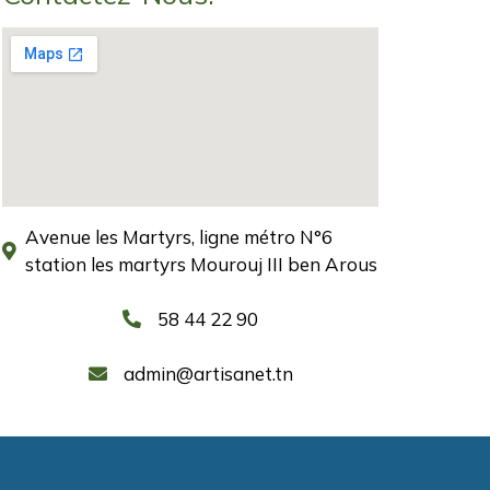
Avenue les Martyrs, ligne métro N°6
station les martyrs Mourouj III ben Arous
58 44 22 90
admin@artisanet.tn