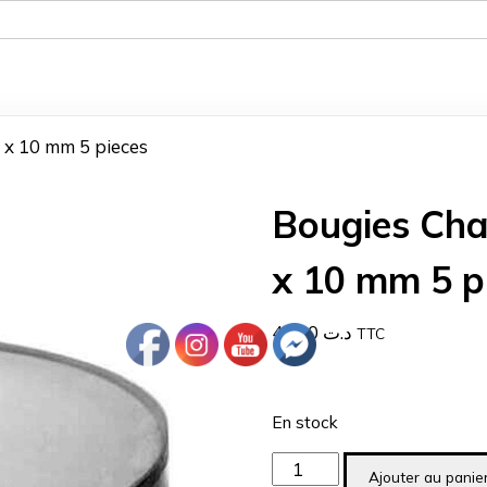
 x 10 mm 5 pieces
Bougies Cha
x 10 mm 5 p
4.000
د.ت
TTC
En stock
quantité
Ajouter au panie