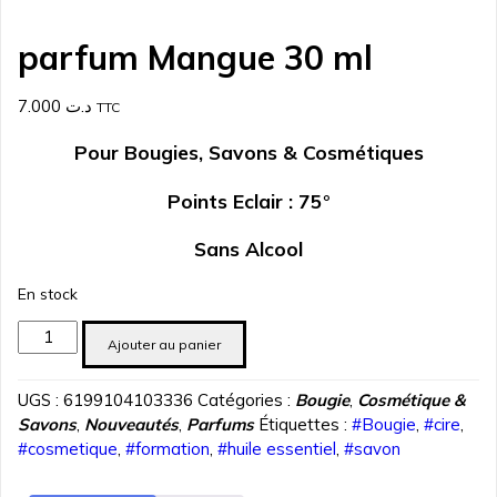
parfum Mangue 30 ml
7.000
د.ت
TTC
Pour Bougies, Savons & Cosmétiques
Points Eclair : 75°
Sans Alcool
En stock
quantité
Ajouter au panier
de
parfum
UGS :
6199104103336
Catégories :
Bougie
,
Cosmétique &
Mangue
Savons
,
Nouveautés
,
Parfums
Étiquettes :
#Bougie
,
#cire
,
30
#cosmetique
,
#formation
,
#huile essentiel
,
#savon
ml