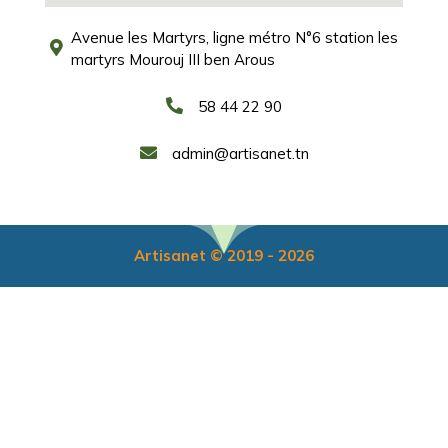
Avenue les Martyrs, ligne métro N°6 station les
martyrs Mourouj III ben Arous
58 44 22 90
admin@artisanet.tn
Artisanet © 2019 - 2026