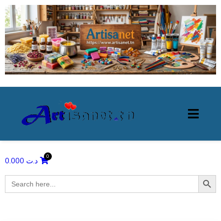
0.000
د.ت
Search Butto
Search
for: