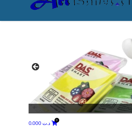
0.000
د.ت