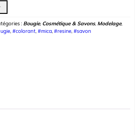
r
tégories :
Bougie
,
Cosmétique & Savons
,
Modelage
,
ugie
,
#colorant
,
#mica
,
#resine
,
#savon