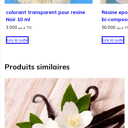
colorant transparent pour resine
Resine epo
Noir 10 ml
bi-compos
3.000
د.ت
50.000
د.ت
TTC
T
Lire la suite
Lire la suite
Produits similaires