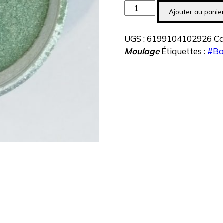
quantité
Ajouter au panie
de
Colorant
UGS :
6199104102926
Ca
Mica
Moulage
Étiquettes :
#Bo
Vert
5
gr