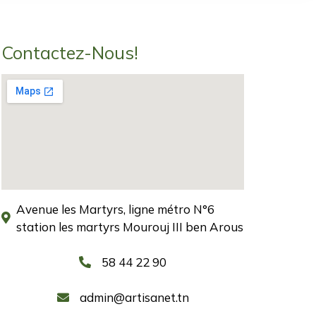
Contactez-Nous!
Avenue les Martyrs, ligne métro N°6
station les martyrs Mourouj III ben Arous
58 44 22 90
admin@artisanet.tn