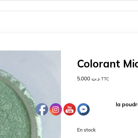
Colorant Mic
5.000
د.ت
TTC
la poudr
En stock