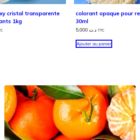
xy cristal transparente
colorant opaque pour re
ants 1kg
30ml
5.000
د.ت
TC
TTC
Ajouter au panier