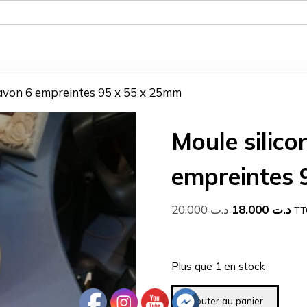
Savon 6 empreintes 95 x 55 x 25mm
Moule silic
empreintes 
Le
Le
20.000
د.ت
18.000
د.ت
TT
prix
pri
initial
ac
était :
est
Plus que 1 en stock
د.ت 20.000.
quantité
Ajouter au panier