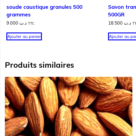
soude caustique granules 500
Savon tra
grammes
500GR
9.000
د.ت
18.500
د.ت
TTC
T
Ajouter au panier
Ajouter au pa
Produits similaires