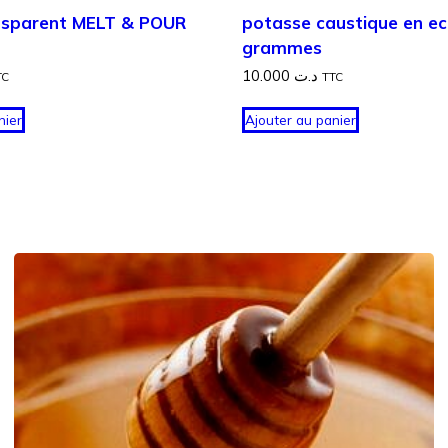
nsparent MELT & POUR
potasse caustique en eca
grammes
10.000
د.ت
TC
TTC
nier
Ajouter au panier