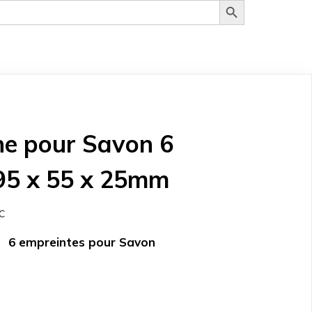
one pour Savon 6
95 x 55 x 25mm
C
x
6 empreintes pour Savon
tuel
 :
د.ت 18.000.