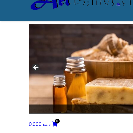
0.000
د.ت