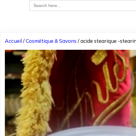
Search
for:
Accueil
/
Cosmétique & Savons
/ acide stearique -stea