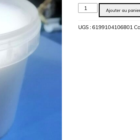
quantité
Ajouter au panie
de
acide
UGS :
6199104106801
Ca
stearique
-
stearine-
250grammes