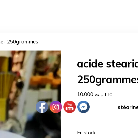
rine- 250grammes
acide steari
250gramme
10.000
د.ت
TTC
stéarin
En stock