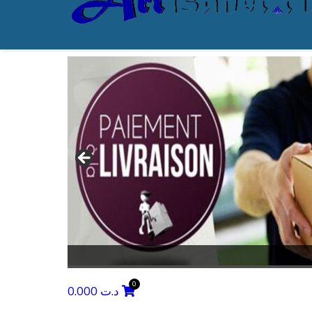
0.000
د.ت