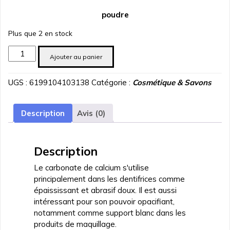
poudre
Plus que 2 en stock
quantité
Ajouter au panier
de
CARBONATE
UGS :
6199104103138
Catégorie :
Cosmétique & Savons
DE
CALICIUM
50GR
Description
Avis (0)
Description
Le carbonate de calcium s'utilise
principalement dans les dentifrices comme
épaississant et abrasif doux. Il est aussi
intéressant pour son pouvoir opacifiant,
notamment
comme support blanc dans les
produits de maquillage.