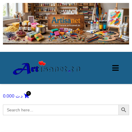
0.000
د.ت
Search Butto
Search
for: