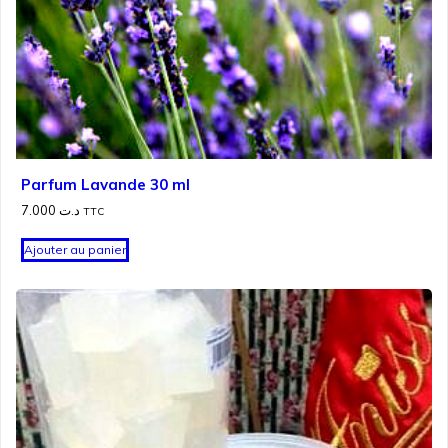
Parfum Lavande 30 ml
7.000
د.ت
TTC
Ajouter au panier