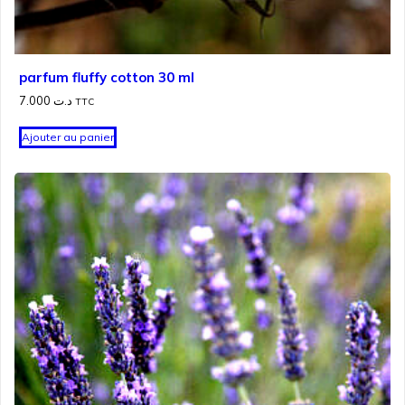
parfum fluffy cotton 30 ml
7.000
د.ت
TTC
Ajouter au panier