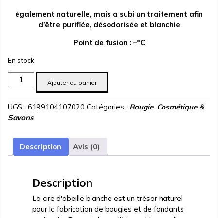
également naturelle, mais a subi un traitement afin
d’être purifiée, désodorisée et blanchie
Point de fusion : –°C
En stock
quantité
Ajouter au panier
de
Cire
UGS :
6199104107020
Catégories :
Bougie
,
Cosmétique &
d'Abeille
Savons
blanche
en
pastille
Description
Avis (0)
250
gr
Description
La cire d'abeille blanche est un trésor naturel
pour la fabrication de bougies et de fondants