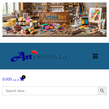
0.000
د.ت
Search Butto
Search
for: