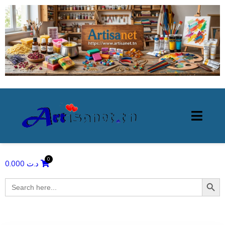
0.000
د.ت
Search Butto
Search
for: