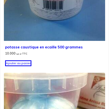
potasse caustique en ecaille 500 grammes
10.000
د.ت
TTC
Ajouter au panier