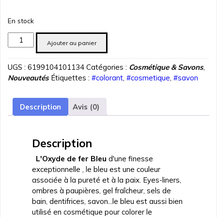
En stock
quantité
Ajouter au panier
de
Colorant
UGS :
6199104101134
Catégories :
Cosmétique & Savons
,
Oxyde
Nouveautés
Étiquettes :
#colorant
,
#cosmetique
,
#savon
de
fer
Bleu
Description
Avis (0)
50
gr
pour
Description
Savon
&
L'Oxyde de fer Bleu
d'une finesse
cosmetique
exceptionnelle , le bleu est une couleur
associée à la pureté et à la paix. Eyes-liners,
ombres à paupières, gel fraîcheur, sels de
bain, dentifrices, savon...le bleu est aussi bien
utilisé en cosmétique pour colorer le