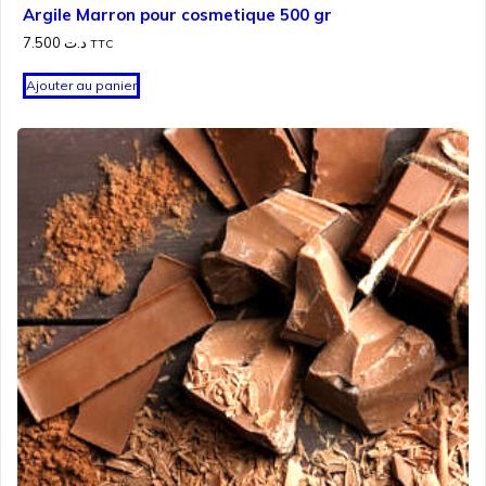
Argile Marron pour cosmetique 500 gr
7.500
د.ت
TTC
Ajouter au panier