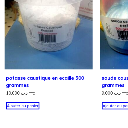
potasse caustique en ecaille 500
soude caus
grammes
grammes
10.000
د.ت
9.000
د.ت
TTC
TTC
Ajouter au panier
Ajouter au pa