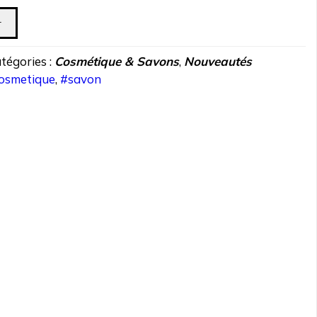
r
tégories :
Cosmétique & Savons
,
Nouveautés
osmetique
,
#savon