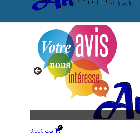
0.000
د.ت