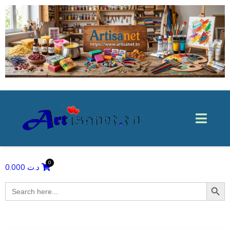
0.000
د.ت
Search Butto
Search
for: