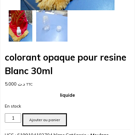
colorant opaque pour resine
Blanc 30ml
5.000
د.ت
TTC
liquide
En stock
quantité
Ajouter au panier
de
colorant