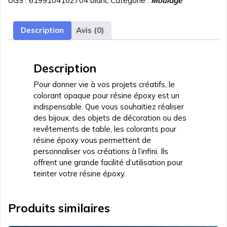
UGS :
6199104102704 blanc
Catégorie :
Moulage
opaque
pour
resine
Description
Avis (0)
Blanc
30ml
Description
Pour donner vie à vos projets créatifs, le
colorant opaque pour résine époxy est un
indispensable. Que vous souhaitiez réaliser
des bijoux, des objets de décoration ou des
revêtements de table, les colorants pour
résine époxy vous permettent de
personnaliser vos créations à l’infini. Ils
offrent une grande facilité d’utilisation pour
teinter votre résine époxy.
Produits similaires