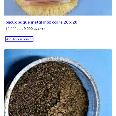
bijoux bague metal inox carre 20 x 20
Le
Le
10.000
د.ت
9.000
د.ت
TTC
prix
prix
initial
actuel
Ajouter au panier
était :
est :
د.ت 9.000.
د.ت 10.000.