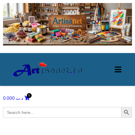
0.000
د.ت
Search Butto
Search
for: