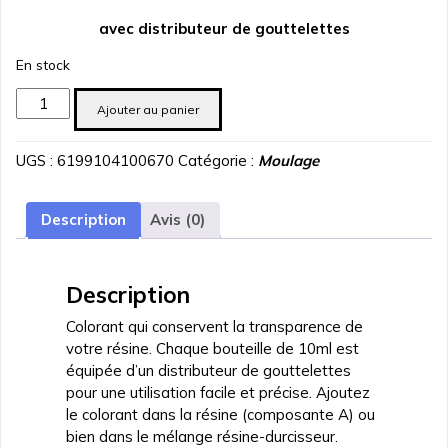
avec distributeur de gouttelettes
En stock
quantité
Ajouter au panier
de
colorant
UGS :
6199104100670
Catégorie :
Moulage
transparent
pour
resine
Description
Avis (0)
jaune
10
ml
Description
Colorant qui conservent la transparence de
votre résine. Chaque bouteille de 10ml est
équipée d’un distributeur de gouttelettes
pour une utilisation facile et précise. Ajoutez
le colorant dans la résine (composante A) ou
bien dans le mélange résine-durcisseur.