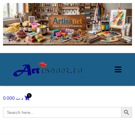
0.000
د.ت
Search Butto
Search
for: