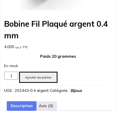
Bobine Fil Plaqué argent 0.4
mm
4.000
د.ت
TTC
Poids 20 grammes
En stock
quantité
Ajouter au panier
de
Bobine
UGS :
201443-0.4 argent
Catégorie :
Bijoux
Fil
Plaqué
argent
Description
Avis (0)
0.4
mm