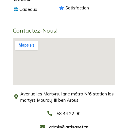
Satisfaction
Cadeaux
Contactez-Nous!
Avenue les Martyrs, ligne métro N°6 station les
martyrs Mourouj III ben Arous
58 44 22 90
admin@artisanet.tn