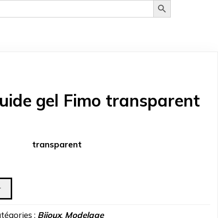
uide gel Fimo transparent
transparent
r
tégories :
Bijoux
,
Modelage