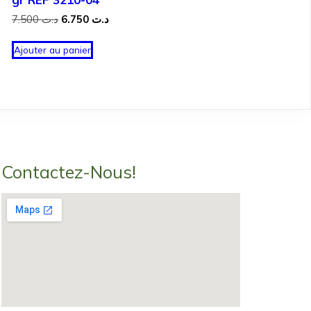
Le
Le
7.500
د.ت
6.750
د.ت
prix
prix
initial
actuel
Ajouter au panier
était :
est :
د.ت 6.750.
د.ت 7.500.
Contactez-Nous!