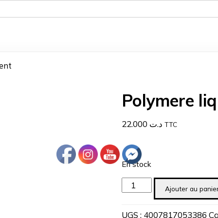
rent
Polymere liq
22.000
د.ت
TTC
En stock
quantité
Ajouter au panie
de
Polymere
UGS :
4007817053386
Ca