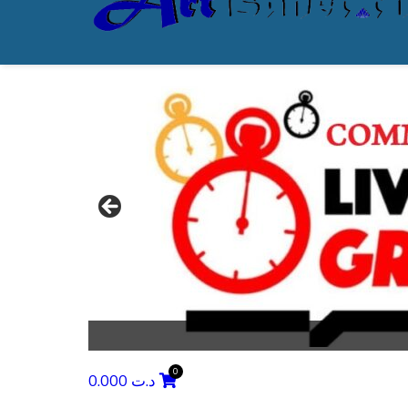
0.000
د.ت