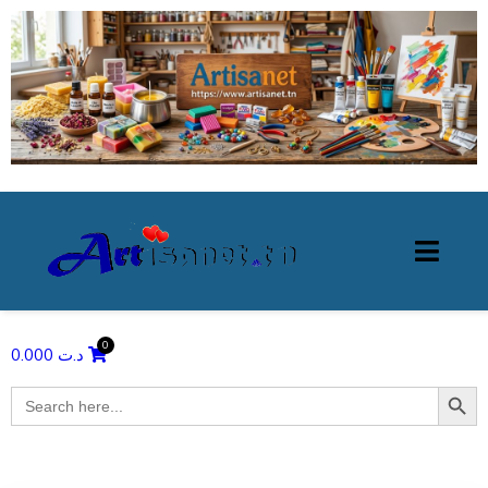
0.000
د.ت
Search Butto
Search
for: