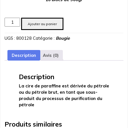
quantité
Ajouter au panier
de
Cire
UGS :
800128
Catégorie :
Bougie
Paraffine
en
bloc
Description
Avis (0)
5kg
Description
La cire de paraffine est dérivée du pétrole
ou du pétrole brut, en tant que sous-
produit du processus de purification du
pétrole
Produits similaires