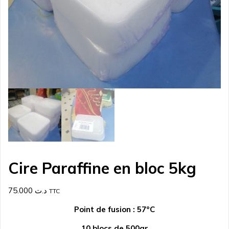
Cire Paraffine en bloc 5kg
75.000
د.ت
TTC
Point de fusion :
57°C
10 blocs de 500gr