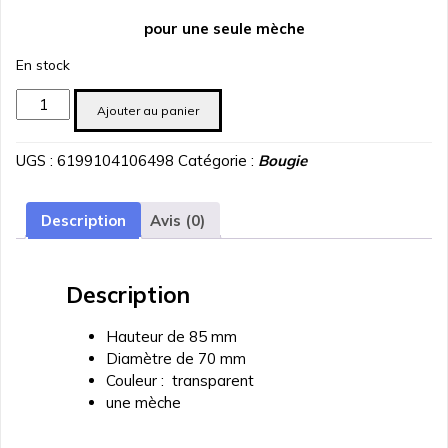
pour une seule mèche
En stock
quantité
Ajouter au panier
de
porte
UGS :
6199104106498
Catégorie :
Bougie
bougie
en
verre
Description
Avis (0)
transparent
une
meche
Description
Hauteur de 85 mm
Diamètre de 70 mm
Couleur : transparent
une mèche