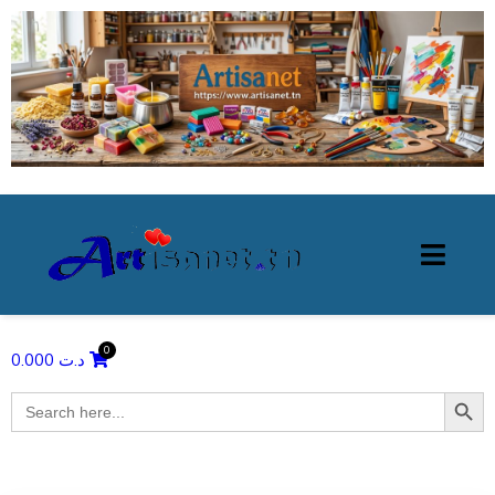
0.000
د.ت
Search Butto
Search
for: