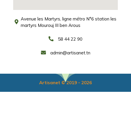
Avenue les Martyrs, ligne métro N°6 station les
martyrs Mourouj III ben Arous
58 44 22 90
admin@artisanet.tn
Artisanet © 2019 - 2026