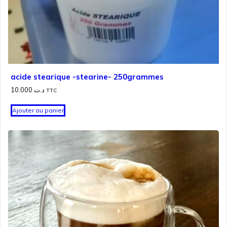
acide stearique -stearine- 250grammes
10.000
د.ت
TTC
Ajouter au panier