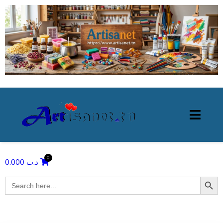
0.000
د.ت
Search Butto
Search
for: