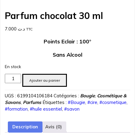
Parfum chocolat 30 ml
7.000
د.ت
TTC
Points Eclair : 100°
Sans Alcool
En stock
quantité
Ajouter au panier
de
Parfum
UGS :
6199104106184
Catégories :
Bougie
,
Cosmétique &
chocolat
Savons
,
Parfums
Étiquettes :
#Bougie
,
#cire
,
#cosmetique
,
30
#formation
,
#huile essentiel
,
#savon
ml
Description
Avis (0)