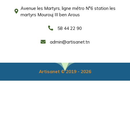
Avenue les Martyrs, ligne métro N°6 station les
martyrs Mourouj III ben Arous
58 44 22 90
admin@artisanet.tn
Artisanet © 2019 - 2026