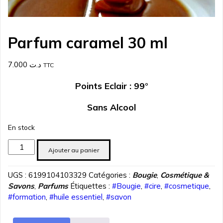
Parfum caramel 30 ml
7.000
د.ت
TTC
Points Eclair : 99°
Sans Alcool
En stock
quantité
Ajouter au panier
de
Parfum
UGS :
6199104103329
Catégories :
Bougie
,
Cosmétique &
caramel
Savons
,
Parfums
Étiquettes :
#Bougie
,
#cire
,
#cosmetique
,
30
#formation
,
#huile essentiel
,
#savon
ml