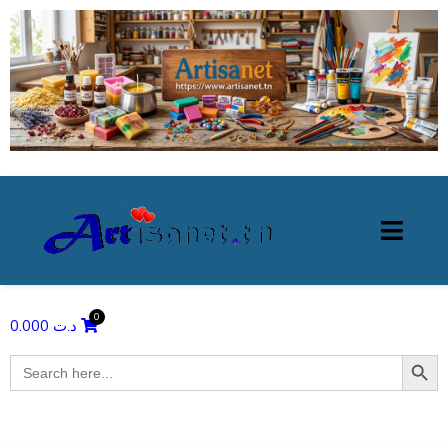
0.000
د.ت
Search Butto
Search
for: