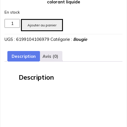
colorant liquide
En stock
quantité
Ajouter au panier
de
Colorant
UGS :
6199104106979
Catégorie :
Bougie
pour
Bougie
jaune
Description
Avis (0)
30ml
Description