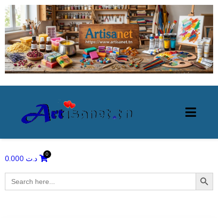
0.000
د.ت
Search Butto
Search
for: