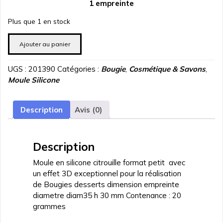
1 empreinte
initial
actuel
était :
est :
Plus que 1 en stock
د.ت 6.300.
د.ت 7.000.
quantité
Ajouter au panier
de
Moule
UGS :
201390
Catégories :
Bougie
,
Cosmétique & Savons
,
silicone
Moule Silicone
Citrouille
diam35
h
Description
Avis (0)
30
mm
Description
Moule en silicone citrouille format petit avec
un effet 3D exceptionnel pour la réalisation
de Bougies desserts dimension empreinte
diametre diam35 h 30 mm Contenance : 20
grammes