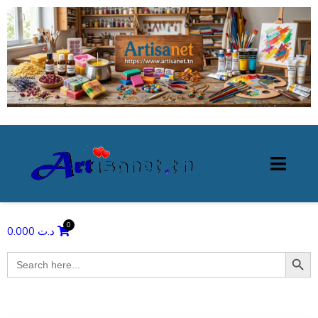
0.000
د.ت
Search Butto
Search
for: