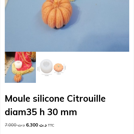
Moule silicone Citrouille
diam35 h 30 mm
Le
Le
7.000
د.ت
6.300
د.ت
TTC
prix
prix