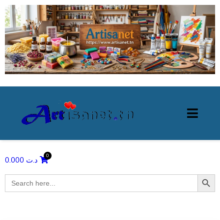
0.000
د.ت
Search Butto
Search
for: