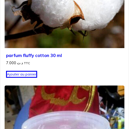
parfum fluffy cotton 30 ml
7.000
د.ت
TTC
Ajouter au panier