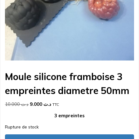
Moule silicone framboise 3
empreintes diametre 50mm
Le
Le
10.000
د.ت
9.000
د.ت
TTC
prix
prix
3 empreintes
initial
actuel
était :
est :
Rupture de stock
د.ت 9.000.
د.ت 10.000.