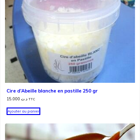
Cire d’Abeille blanche en pastille 250 gr
15.000
د.ت
TTC
Ajouter au panier