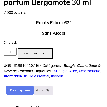
parfum Bergamote 30 ml
7.000
د.ت
TTC
Points Eclair : 62°
Sans Alcool
En stock
quantité
Ajouter au panier
de
parfum
UGS :
6199104107167
Catégories :
Bougie
,
Cosmétique &
Bergamote
Savons
,
Parfums
Étiquettes :
#Bougie
,
#cire
,
#cosmetique
,
30
#formation
,
#huile essentiel
,
#savon
ml
Description
Avis (0)