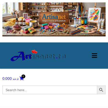
0.000
د.ت
Search Butto
Search
for: