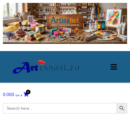
0.000
د.ت
Search Butto
Search
for: