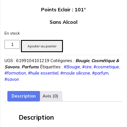
Points Eclair : 101°
Sans Alcool
En stock
quantité
Ajouter au panier
de
Parfum
UGS :
6199104101219
Catégories :
Bougie
,
Cosmétique &
Framboise
Savons
,
Parfums
Étiquettes :
#Bougie
,
#cire
,
#cosmetique
,
30
#formation
,
#huile essentiel
,
#moule silicone
,
#parfum
,
ml
#savon
Description
Avis (0)
Description