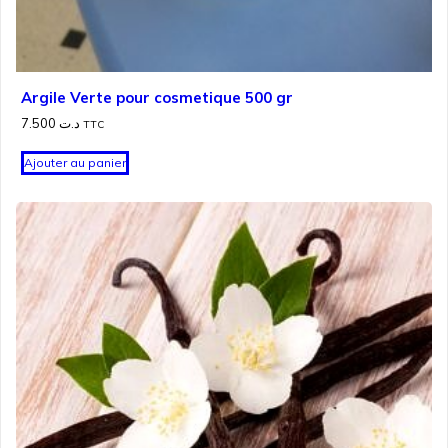
Argile Verte pour cosmetique 500 gr
7.500
د.ت
TTC
Ajouter au panier