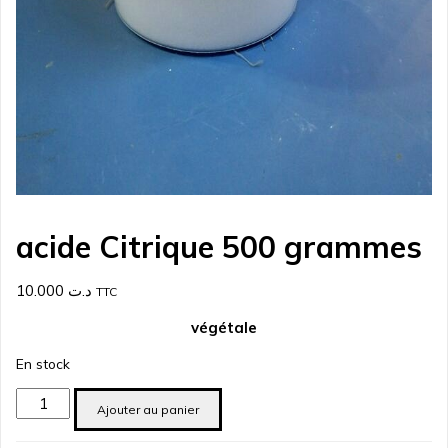
acide Citrique 500 grammes
10.000
د.ت
TTC
végétale
En stock
quantité
Ajouter au panier
de
acide