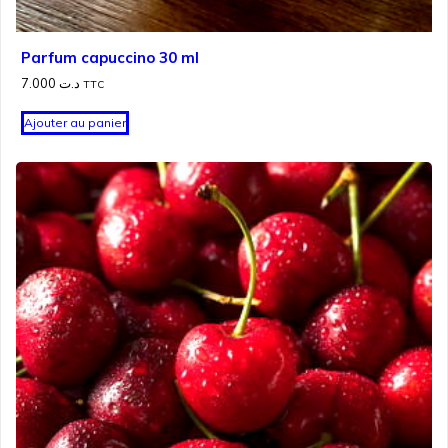
Parfum capuccino 30 ml
7.000
د.ت
TTC
Ajouter au panier