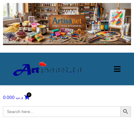
0.000
د.ت
Search Butto
Search
for: