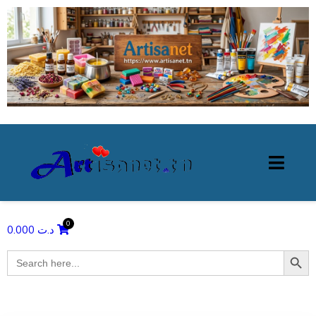
0.000
د.ت
Search Butto
Search
for: