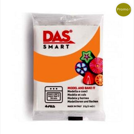
د.ت 6.750.
د.ت 7.500.
Promo !