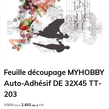
Feuille découpage MYHOBBY
Auto-Adhésif DE 32X45 TT-
203
Le
Le
3.500
د.ت
2.450
د.ت
TTC