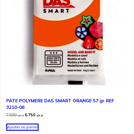
PATE POLYMERE DAS SMART ORANGE 57 gr REF
3210-06
Le
Le
7.500
د.ت
6.750
د.ت
prix
prix
initial
actuel
Ajouter au panier
était :
est :