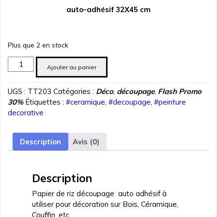
prix
prix
auto-adhésif 32X45 cm
initial
actuel
était :
est :
د.ت 2.450.
د.ت 3.500.
Plus que 2 en stock
quantité
Ajouter au panier
de
Feuille
UGS :
TT203
Catégories :
Déco
,
découpage
,
Flash Promo
découpage MYHOBBY
30%
Étiquettes :
#ceramique
,
#decoupage
,
#peinture
Auto-
decorative
Adhésif
DE
32X45
Description
Avis (0)
TT-
203
Description
Papier de riz découpage auto adhésif à
utiliser pour décoration sur Bois, Céramique,
Couffin, etc...