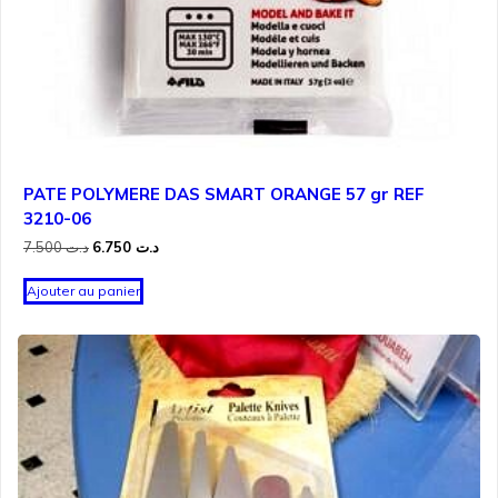
PATE POLYMERE DAS SMART ORANGE 57 gr REF
3210-06
Le
Le
7.500
د.ت
6.750
د.ت
prix
prix
initial
actuel
Ajouter au panier
était :
est :
د.ت 6.750.
د.ت 7.500.