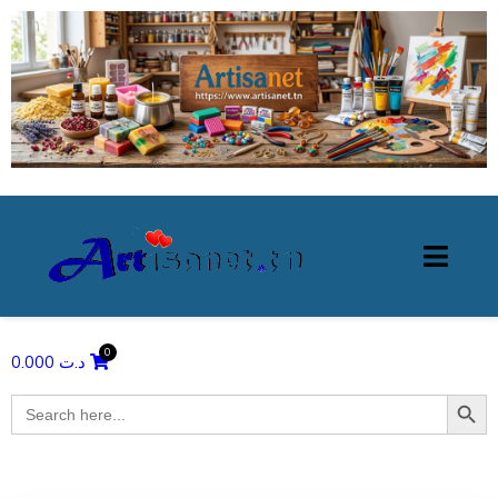
0.000
د.ت
Search Butto
Search
for: