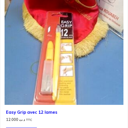
Easy Grip avec 12 lames
12.000
د.ت
TTC