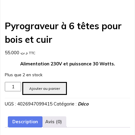
Pyrograveur à 6 têtes pour
bois et cuir
55.000
د.ت
TTC
Alimentation 230V et puissance 30 Watts.
Plus que 2 en stock
quantité
Ajouter au panier
de
Pyrograveur
UGS :
4026947099415
Catégorie :
Déco
à
6
têtes
Description
Avis (0)
pour
bois