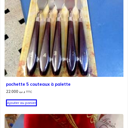
pochette 5 couteaux à palette
22.000
د.ت
TTC
Ajouter au panier