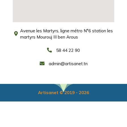
Avenue les Martyrs, ligne métro N°6 station les
martyrs Mourouj III ben Arous
58 44 22 90
admin@artisanet.tn
Artisanet © 2019 - 2026