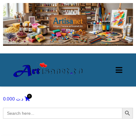
0.000
د.ت
Search Butto
Search
for: