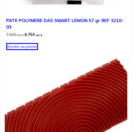
PATE POLYMERE DAS SMART LEMON 57 gr REF 3210-
03
Le
Le
7.500
د.ت
6.750
د.ت
prix
prix
initial
actuel
Ajouter au panier
était :
est :
د.ت 6.750.
د.ت 7.500.