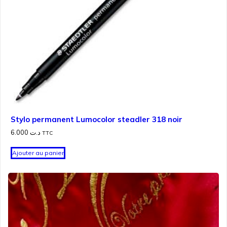
Stylo permanent Lumocolor steadler 318 noir
6.000
د.ت
TTC
Ajouter au panier