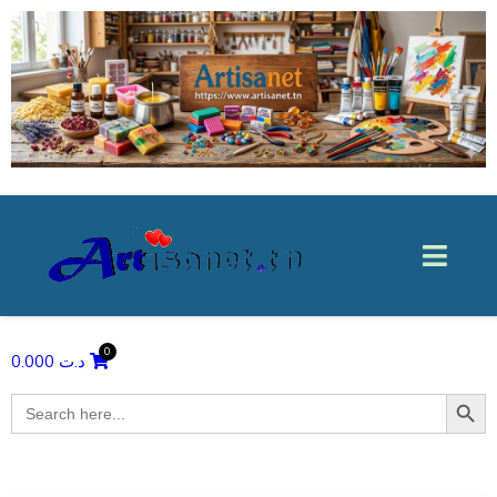
0.000
د.ت
Search Butto
Search
for: