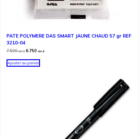
PATE POLYMERE DAS SMART JAUNE CHAUD 57 gr REF
3210-04
Le
Le
7.500
د.ت
6.750
د.ت
prix
prix
initial
actuel
Ajouter au panier
était :
est :
د.ت 6.750.
د.ت 7.500.