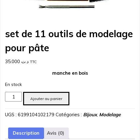
set de 11 outils de modelage
pour pâte
35.000
د.ت
TTC
manche en bois
En stock
quantité
Ajouter au panier
de
set
UGS :
6199104102179
Catégories :
Bijoux
,
Modelage
de
11
outils
Description
Avis (0)
de