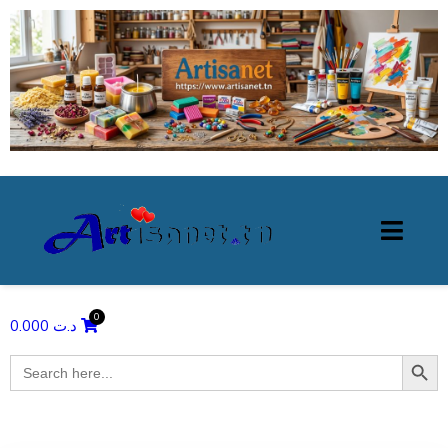
0.000
د.ت
Search Butto
Search
for: