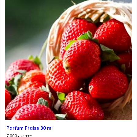
Parfum Fraise 30 ml
7.000
د.ت
TTC