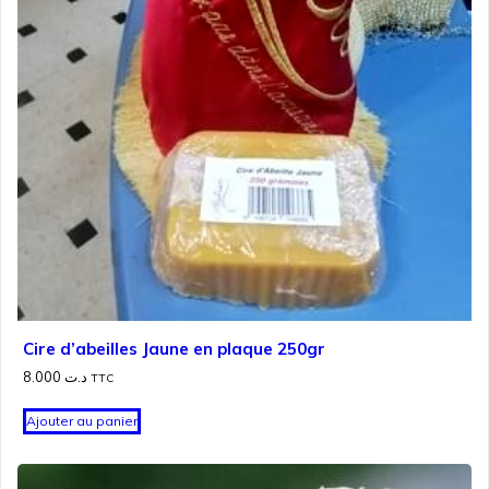
Cire d’abeilles Jaune en plaque 250gr
8.000
د.ت
TTC
Ajouter au panier