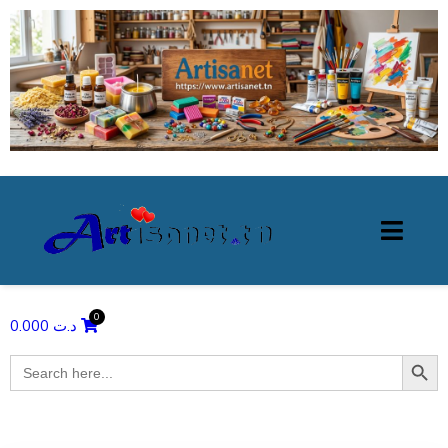
0.000
د.ت
Search Butto
Search
for: