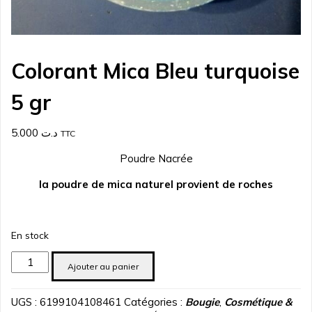
Colorant Mica Bleu turquoise
5 gr
5.000
د.ت
TTC
Poudre Nacrée
la poudre de mica naturel provient de roches
En stock
quantité
Ajouter au panier
de
Colorant
UGS :
6199104108461
Catégories :
Bougie
,
Cosmétique &
Mica