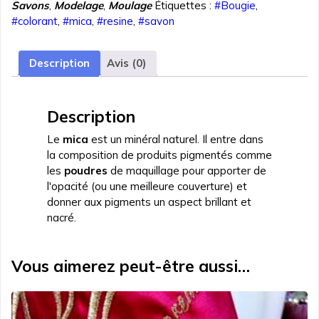
Savons
,
Modelage
,
Moulage
Étiquettes :
#Bougie
,
Bleu
#colorant
,
#mica
,
#resine
,
#savon
turquoise
5
gr
Description
Avis (0)
Description
Le
mica
est un minéral naturel. Il entre dans
la composition de produits pigmentés comme
les
poudres
de maquillage pour apporter de
l'opacité (ou une meilleure couverture) et
donner aux pigments un aspect brillant et
nacré.
Vous aimerez peut-être aussi…