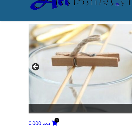
0.000
د.ت