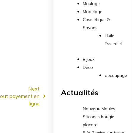
Moulage
Modelage
Cosmétique &
Savons
Huile
Essentiel
Bijoux
Déco
découpage
Next
Actualités
tout payement en
ligne
Nouveau Moules
Silicones bougie
placard
5 % Remise sur toute