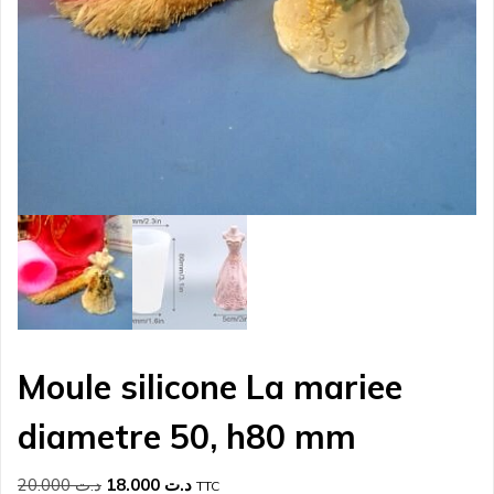
Moule silicone La mariee
diametre 50, h80 mm
Le
Le
20.000
د.ت
18.000
د.ت
TTC