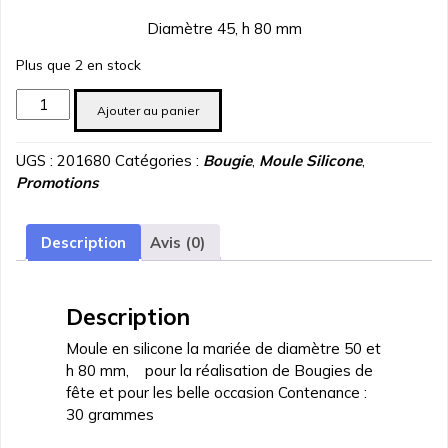
prix
prix
Diamètre 45, h 80 mm
initial
actuel
était :
est :
Plus que 2 en stock
د.ت 18.000.
د.ت 20.000.
quantité
Ajouter au panier
de
Moule
UGS :
201680
Catégories :
Bougie
,
Moule Silicone
,
silicone
Promotions
La
mariee
diametre
Description
Avis (0)
50,
h80
mm
Description
Moule en silicone la mariée de diamètre 50 et
h 80 mm, pour la réalisation de Bougies de
fête et pour les belle occasion Contenance :
30 grammes