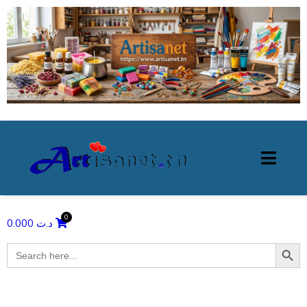
0.000
د.ت
Search Butto
Search
for: