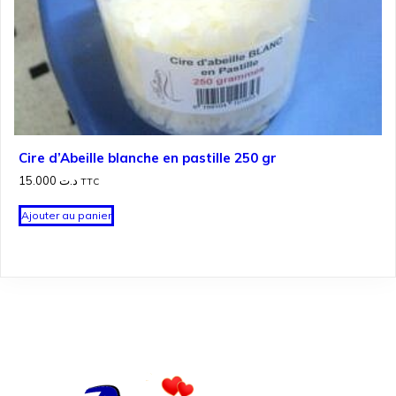
Cire d’Abeille blanche en pastille 250 gr
15.000
د.ت
TTC
Ajouter au panier