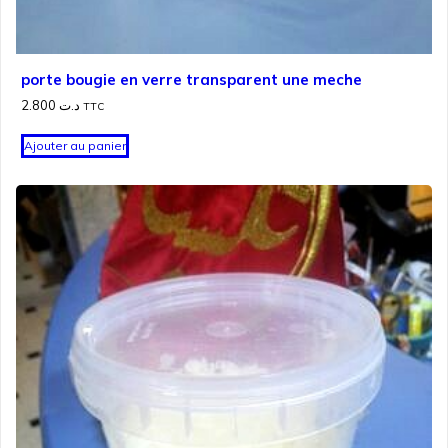
porte bougie en verre transparent une meche
2.800
د.ت
TTC
Ajouter au panier