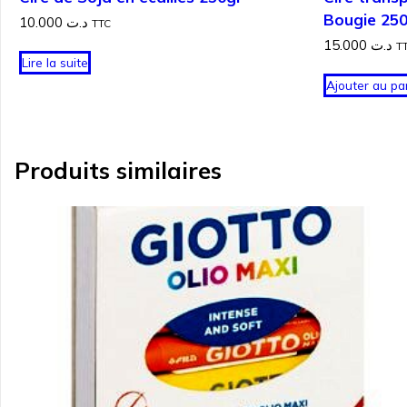
Bougie 25
10.000
د.ت
TTC
15.000
د.ت
T
Lire la suite
Ajouter au pa
Produits similaires