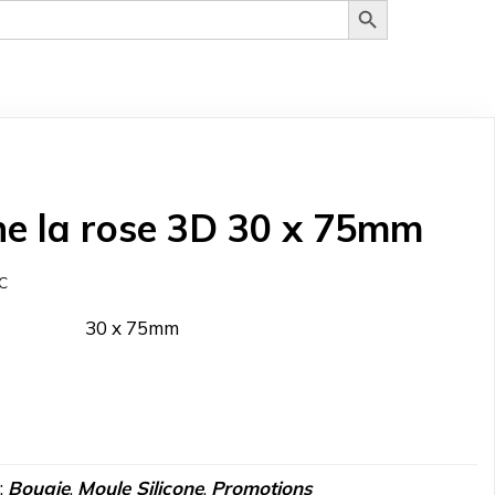
one la rose 3D 30 x 75mm
C
x
30 x 75mm
tuel
 :
د.ت 18.000.
:
Bougie
,
Moule Silicone
,
Promotions