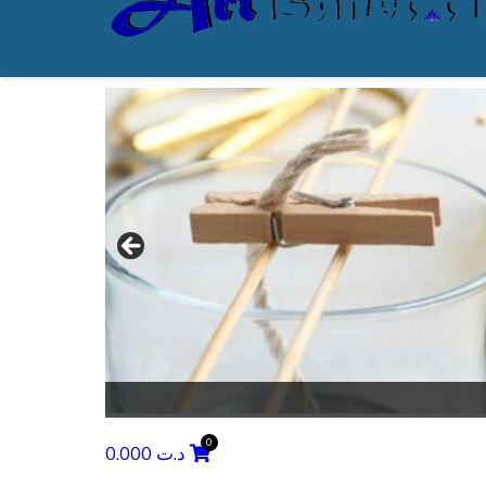
0.000
د.ت