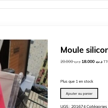
Moule silic
Le
Le
20.000
د.ت
18.000
د.ت
TT
prix
pri
initial
ac
était :
est
Plus que 1 en stock
د.ت 20.000.
quantité
Ajouter au panier
de
Moule
UGS :
201674
Catégories 