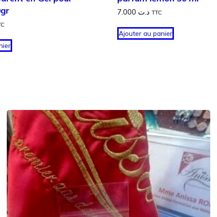
0gr
7.000
د.ت
TTC
TC
Ajouter au panier
nier