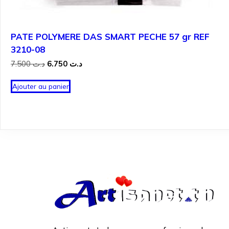
PATE POLYMERE DAS SMART PECHE 57 gr REF
3210-08
Le
Le
7.500
د.ت
6.750
د.ت
prix
prix
initial
actuel
Ajouter au panier
était :
est :
د.ت 6.750.
د.ت 7.500.