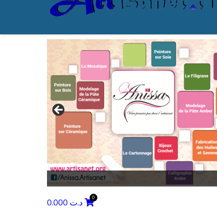
0.000
د.ت