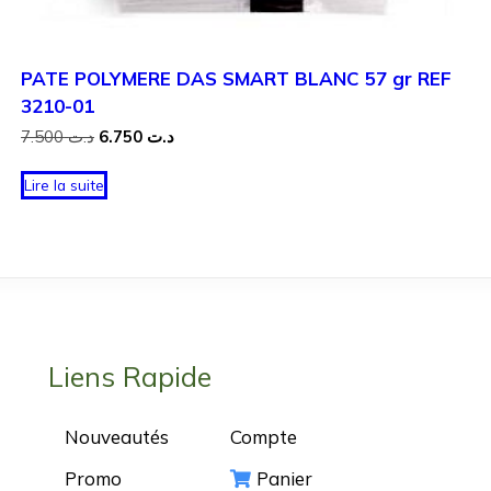
PATE POLYMERE DAS SMART BLANC 57 gr REF
3210-01
Le
Le
7.500
د.ت
6.750
د.ت
prix
prix
initial
actuel
Lire la suite
était :
est :
د.ت 6.750.
د.ت 7.500.
Liens Rapide
Nouveautés
Compte
Promo
Panier