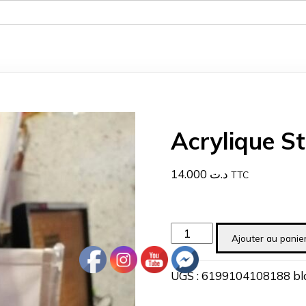
Acrylique St
14.000
د.ت
TTC
quantité
Ajouter au panie
de
Acrylique
UGS :
6199104108188 bl
Star
color