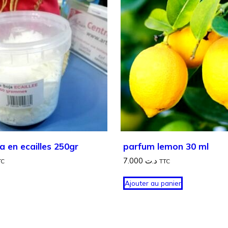
a en ecailles 250gr
parfum lemon 30 ml
7.000
د.ت
TC
TTC
Ajouter au panier