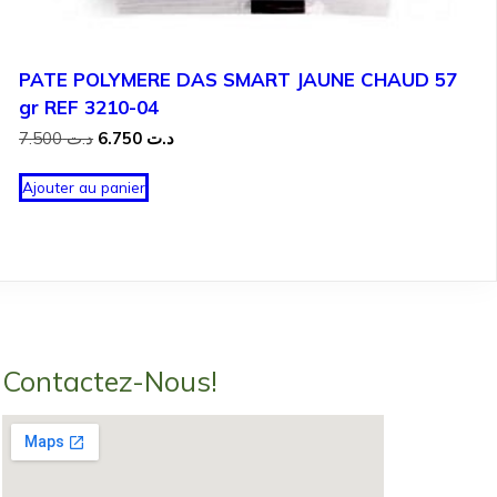
PATE POLYMERE DAS SMART JAUNE CHAUD 57
gr REF 3210-04
Le
Le
7.500
د.ت
6.750
د.ت
prix
prix
initial
actuel
Ajouter au panier
était :
est :
د.ت 6.750.
د.ت 7.500.
Contactez-Nous!