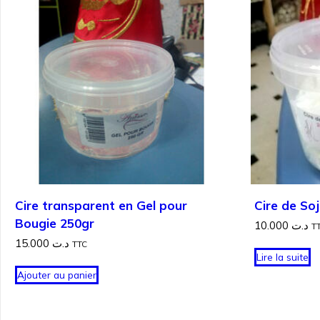
Cire transparent en Gel pour
Cire de Soj
Bougie 250gr
10.000
د.ت
T
15.000
د.ت
TTC
Lire la suite
Ajouter au panier