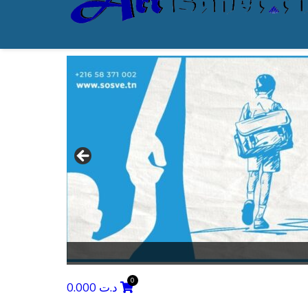
0.000
د.ت