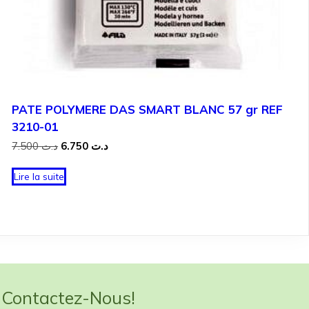
PATE POLYMERE DAS SMART BLANC 57 gr REF
3210-01
Le
Le
7.500
د.ت
6.750
د.ت
prix
prix
initial
actuel
Lire la suite
était :
est :
د.ت 6.750.
د.ت 7.500.
Contactez-Nous!