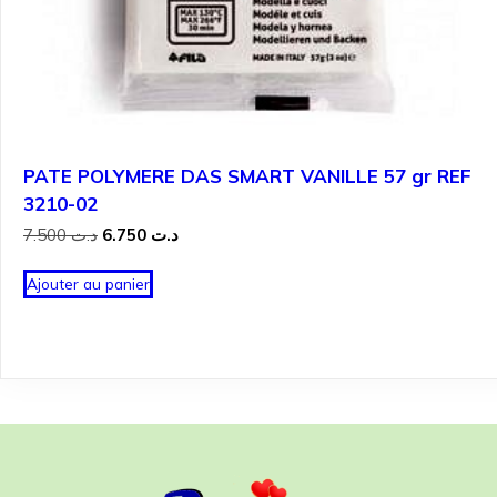
PATE POLYMERE DAS SMART VANILLE 57 gr REF
3210-02
Le
Le
7.500
د.ت
6.750
د.ت
prix
prix
initial
actuel
Ajouter au panier
était :
est :
د.ت 6.750.
د.ت 7.500.