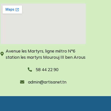
Avenue les Martyrs, ligne métro N°6
station les martyrs Mourouj III ben Arous
58 44 22 90
admin@artisanet.tn