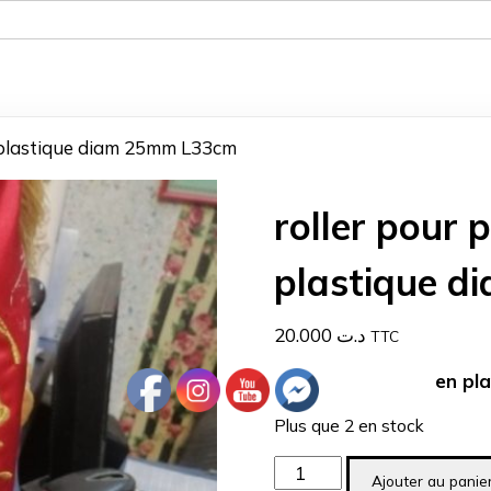
 plastique diam 25mm L33cm
roller pour
plastique 
20.000
د.ت
TTC
en pl
Plus que 2 en stock
quantité
Ajouter au panie