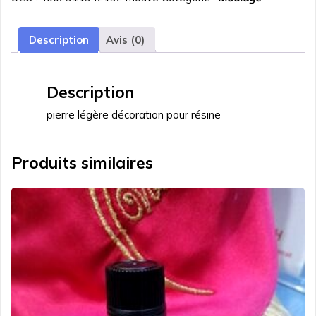
decoration
resine
mauve
Description
Avis (0)
60cc
Description
pierre légère décoration pour résine
Produits similaires