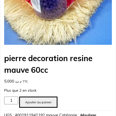
pierre decoration resine
mauve 60cc
5.000
د.ت
TTC
Plus que 2 en stock
quantité
Ajouter au panier
de
pierre
UGS :
4002911942192 mauve
Catégorie :
Moulage