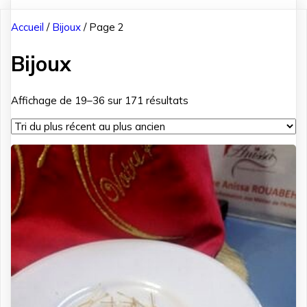
Accueil
/
Bijoux
/ Page 2
Bijoux
Trié
Affichage de 19–36 sur 171 résultats
du
plus
récent
au
plus
ancien