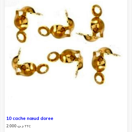
10 cache nœud doree
2.000
د.ت
TTC