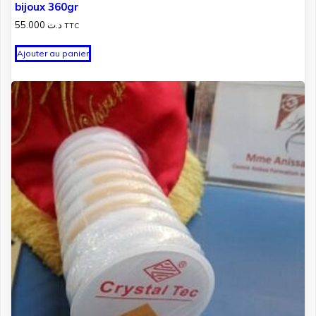
bijoux 360gr
55.000
د.ت
TTC
Ajouter au panier