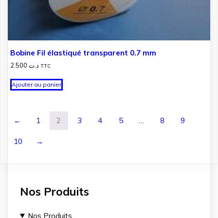
Bobine Fil élastiqué transparent 0.7 mm
2.500
د.ت
TTC
Ajouter au panier
←
1
2
3
4
5
…
8
9
10
→
Nos Produits
Nos Produits