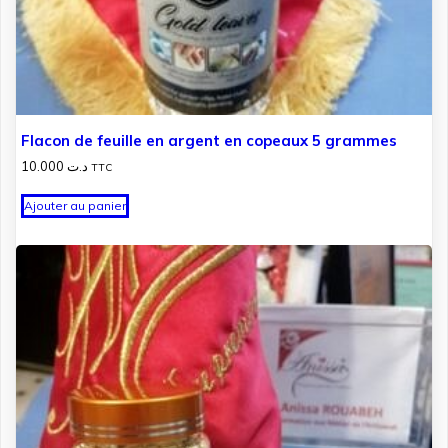
Flacon de feuille en argent en copeaux 5 grammes
10.000
د.ت
TTC
Ajouter au panier