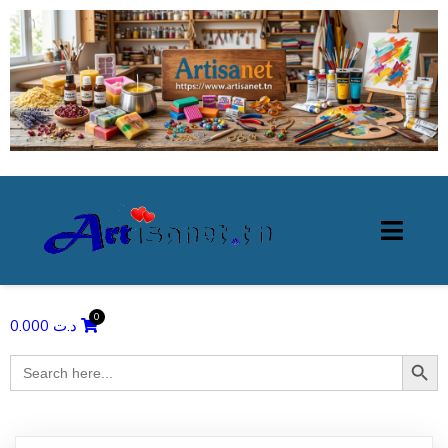
0.000
د.ت
Search Butto
Search
for: