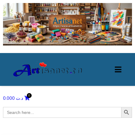
0.000
د.ت
Search Butto
Search
for: