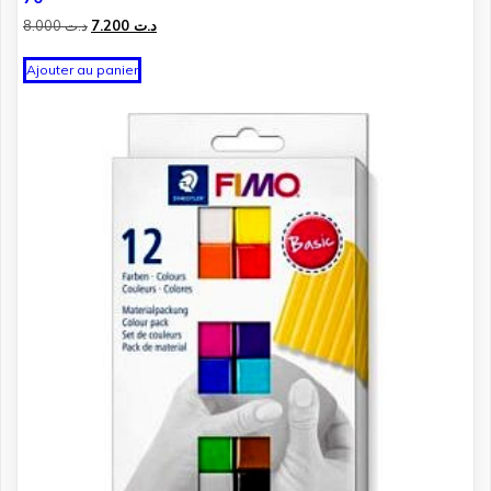
Le
Le
8.000
د.ت
7.200
د.ت
prix
prix
initial
actuel
Ajouter au panier
était :
est :
د.ت 7.200.
د.ت 8.000.