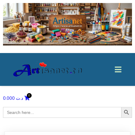
0.000
د.ت
Search Butto
Search
for: