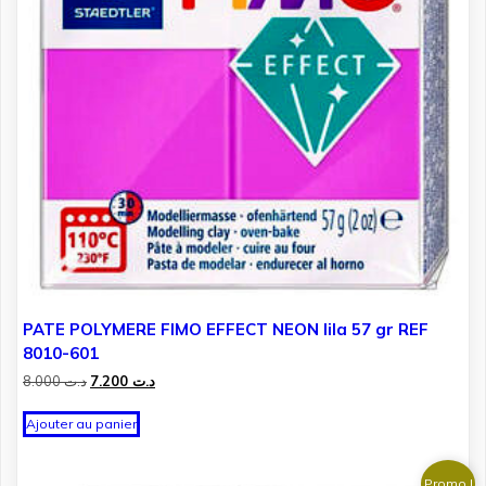
PATE POLYMERE FIMO EFFECT NEON lila 57 gr REF
8010-601
Le
Le
8.000
د.ت
7.200
د.ت
prix
prix
initial
actuel
Ajouter au panier
était :
est :
د.ت 7.200.
د.ت 8.000.
Promo !