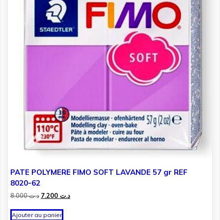
PATE POLYMERE FIMO SOFT LAVANDE 57 gr REF
8020-62
Le
Le
8.000
د.ت
7.200
د.ت
prix
prix
initial
actuel
Ajouter au panier