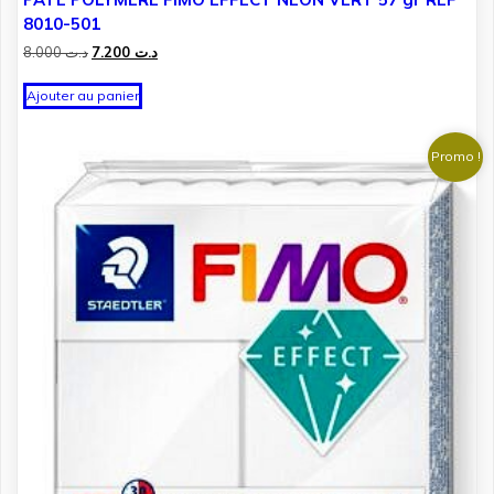
8010-501
Le
Le
8.000
د.ت
7.200
د.ت
prix
prix
initial
actuel
Ajouter au panier
était :
est :
د.ت 7.200.
د.ت 8.000.
Promo !