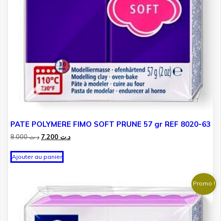
PATE POLYMERE FIMO SOFT PRUNE 57 gr REF 8020-63
Le
Le
8.000
د.ت
7.200
د.ت
prix
prix
initial
actuel
Ajouter au panier
était :
est :
د.ت 7.200.
د.ت 8.000.
Promo !