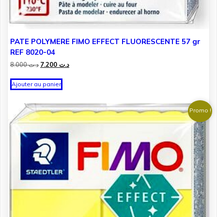
PATE POLYMERE FIMO EFFECT FLUORESCENTE 57 gr
REF 8020-04
Le
Le
8.000
د.ت
7.200
د.ت
prix
prix
initial
actuel
Ajouter au panier
était :
est :
د.ت 7.200.
د.ت 8.000.
Promo !