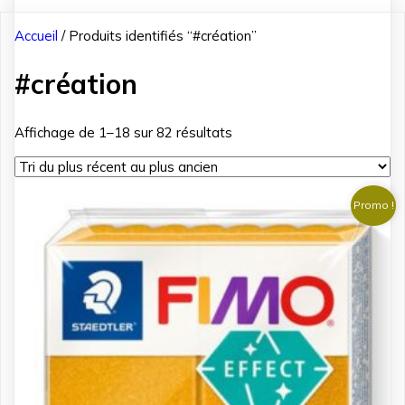
Accueil
/ Produits identifiés “#création”
#création
Trié
Affichage de 1–18 sur 82 résultats
du
plus
récent
Promo !
au
plus
ancien