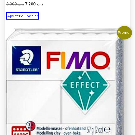
Le
Le
8.000
د.ت
7.200
د.ت
prix
prix
initial
actuel
Ajouter au panier
était :
est :
د.ت 7.200.
د.ت 8.000.
Promo !