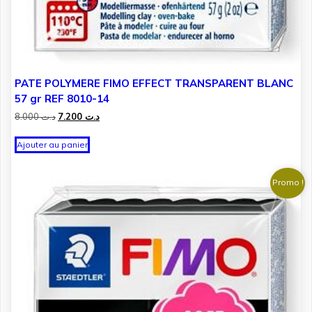
PATE POLYMERE FIMO EFFECT TRANSPARENT BLANC
57 gr REF 8010-14
Le
Le
8.000
د.ت
7.200
د.ت
prix
prix
initial
actuel
Ajouter au panier
était :
est :
د.ت 7.200.
د.ت 8.000.
Promo !