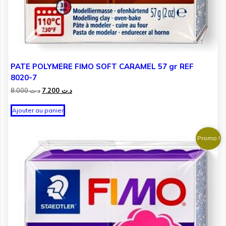
PATE POLYMERE FIMO SOFT CARAMEL 57 gr REF
8020-7
Le
Le
8.000
د.ت
7.200
د.ت
prix
prix
initial
actuel
Ajouter au panier
était :
est :
د.ت 7.200.
د.ت 8.000.
Promo !