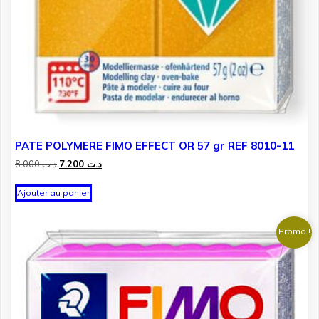
PATE POLYMERE FIMO EFFECT OR 57 gr REF 8010-11
Le
Le
8.000
د.ت
7.200
د.ت
prix
prix
initial
actuel
Ajouter au panier
était :
est :
د.ت 7.200.
د.ت 8.000.
Promo !