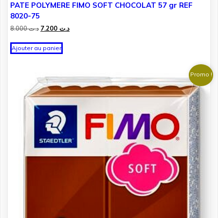
PATE POLYMERE FIMO SOFT CHOCOLAT 57 gr REF
8020-75
Le
Le
8.000
د.ت
7.200
د.ت
prix
prix
initial
actuel
Ajouter au panier
était :
est :
د.ت 7.200.
د.ت 8.000.
Promo !