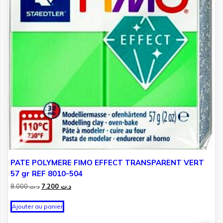
PATE POLYMERE FIMO EFFECT TRANSPARENT VERT
57 gr REF 8010-504
Le
Le
8.000
د.ت
7.200
د.ت
prix
prix
initial
actuel
Ajouter au panier
était :
est :