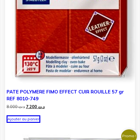
PATE POLYMERE FIMO EFFECT CUIR ROUILLE 57 gr
REF 8010-749
Le
Le
8.000
د.ت
7.200
د.ت
prix
prix
initial
actuel
Ajouter au panier
était :
est :
د.ت 7.200.
د.ت 8.000.
Promo !