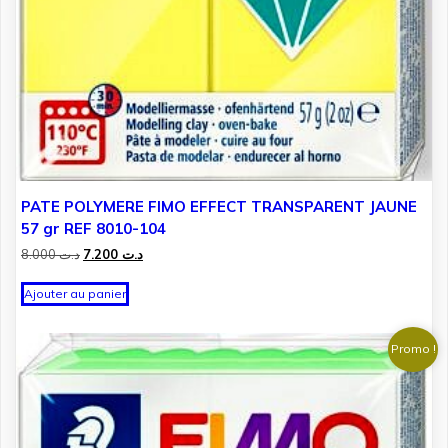
PATE POLYMERE FIMO EFFECT TRANSPARENT JAUNE
57 gr REF 8010-104
Le
Le
8.000
د.ت
7.200
د.ت
prix
prix
initial
actuel
Ajouter au panier
était :
est :
د.ت 7.200.
د.ت 8.000.
Promo !