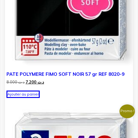
PATE POLYMERE FIMO SOFT NOIR 57 gr REF 8020-9
Le
Le
8.000
د.ت
7.200
د.ت
prix
prix
initial
actuel
Ajouter au panier
était :
est :
د.ت 7.200.
د.ت 8.000.
Promo !