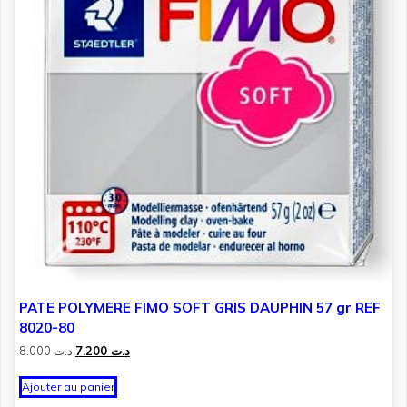
PATE POLYMERE FIMO SOFT GRIS DAUPHIN 57 gr REF
8020-80
Le
Le
8.000
د.ت
7.200
د.ت
prix
prix
initial
actuel
Ajouter au panier
était :
est :