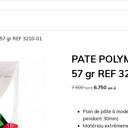
7 gr REF 3210-01
PATE POLY
57 gr REF 3
Le
Le
7.500
د.ت
6.750
د.ت
prix
prix
initial
actue
était :
est :
Pain de pâte à mode
د.ت 7.500.
pendant 30min)
Matériau extrêmemen