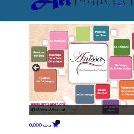
0.000
د.ت