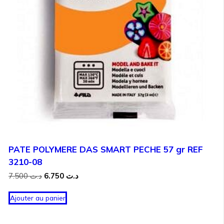
PATE POLYMERE DAS SMART PECHE 57 gr REF
3210-08
Le
Le
7.500
د.ت
6.750
د.ت
prix
prix
initial
actuel
Ajouter au panier
était :
est :
د.ت 6.750.
د.ت 7.500.