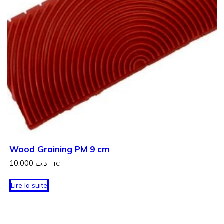
Wood Graining PM 9 cm
10.000
د.ت
TTC
Lire la suite