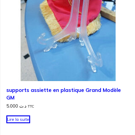
supports assiette en plastique Grand Modèle
GM
5.000
د.ت
TTC
Lire la suite