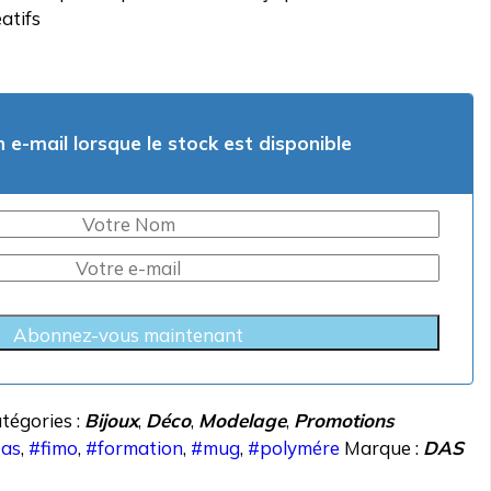
éatifs
 e-mail lorsque le stock est disponible
Abonnez-vous maintenant
tégories :
Bijoux
,
Déco
,
Modelage
,
Promotions
as
,
#fimo
,
#formation
,
#mug
,
#polymére
Marque :
DAS