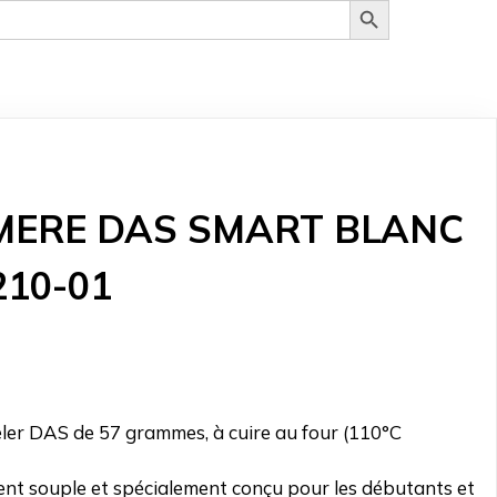
MERE DAS SMART BLANC
210-01
l
ler DAS de 57 grammes, à cuire au four (110°C
د.ت 6.750.
t souple et spécialement conçu pour les débutants et