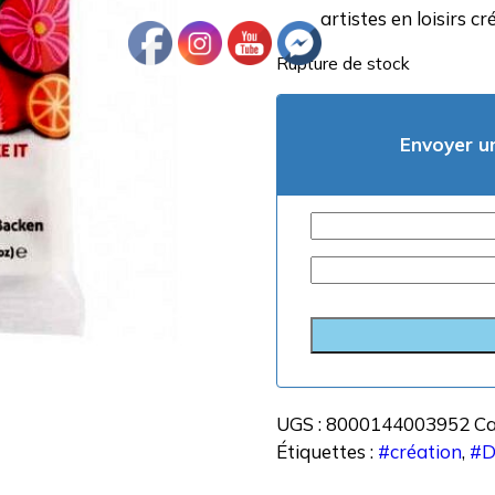
artistes en loisirs cr
Rupture de stock
Envoyer un
UGS :
8000144003952
Ca
Étiquettes :
#création
,
#D