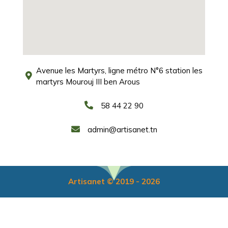
Avenue les Martyrs, ligne métro N°6 station les
martyrs Mourouj III ben Arous
58 44 22 90
admin@artisanet.tn
Artisanet © 2019 - 2026