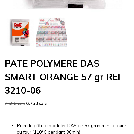
PATE POLYMERE DAS
SMART ORANGE 57 gr REF
3210-06
Le
Le
7.500
د.ت
6.750
د.ت
prix
prix
initial
actuel
était :
est :
Pain de pâte à modeler DAS de 57 grammes, à cuire
د.ت 6.750.
د.ت 7.500.
au four (110°C pendant 30min)