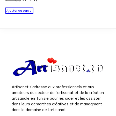
7.500
د.ت
6.750
د.ت
prix
prix
initial
actuel
Ajouter au panier
était :
est :
د.ت 6.750.
د.ت 7.500.
Artisanet s'adresse aux professionnels et aux
amateurs du secteur de l'artisanat et de la création
artisanale en Tunisie pour les aider et les assister
dans leurs démarches créatives et de managment
dans le domaine de l'artisanat.