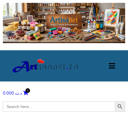
0.000
د.ت
Search Butto
Search
for: