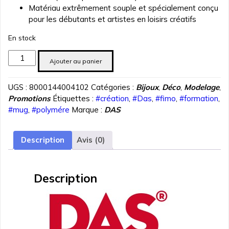
Matériau extrêmement souple et spécialement conçu
pour les débutants et artistes en loisirs créatifs
En stock
quantité
Ajouter au panier
de
PATE
UGS :
8000144004102
Catégories :
Bijoux
,
Déco
,
Modelage
,
POLYMERE
Promotions
Étiquettes :
#création
,
#Das
,
#fimo
,
#formation
,
DAS
#mug
,
#polymére
Marque :
DAS
SMART
ORANGE
57
Description
Avis (0)
gr
REF
3210-
Description
06