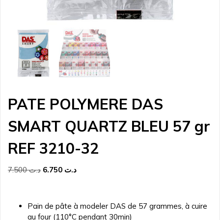
PATE POLYMERE DAS
SMART QUARTZ BLEU 57 gr
REF 3210-32
Le
Le
7.500
د.ت
6.750
د.ت
prix
prix
initial
actuel
était :
est :
Pain de pâte à modeler DAS de 57 grammes, à cuire
د.ت 6.750.
د.ت 7.500.
au four (110°C pendant 30min)