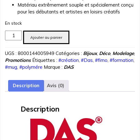
Matériau extrêmement souple et spécialement conçu
pour les débutants et artistes en loisirs créatifs
En stock
quantité
Ajouter au panier
de
PATE
UGS :
8000144005949
Catégories :
Bijoux
,
Déco
,
Modelage
,
POLYMERE
Promotions
Étiquettes :
#création
,
#Das
,
#fimo
,
#formation
,
DAS
#mug
,
#polymére
Marque :
DAS
SMART
QUARTZ
BLEU
Description
Avis (0)
57
gr
REF
Description
3210-
32