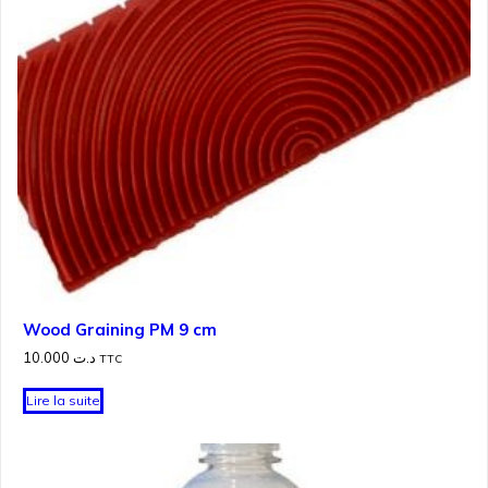
Wood Graining PM 9 cm
10.000
د.ت
TTC
Lire la suite