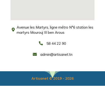
Avenue les Martyrs, ligne métro N°6 station les
martyrs Mourouj III ben Arous
58 44 22 90
admin@artisanet.tn
Artisanet © 2019 - 2026