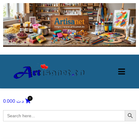
0.000
د.ت
Search Butto
Search
for: